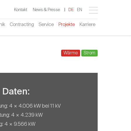
Kontakt
News & Presse
|
DE
EN
nik
Contracting
Service
Projekte
Karriere
Wärme
Strom
 Daten:
tung: 4 × 4.006 kW bei 11 kV
tung: 4 × 4.239 kW
ng: 4 × 9.566 kW