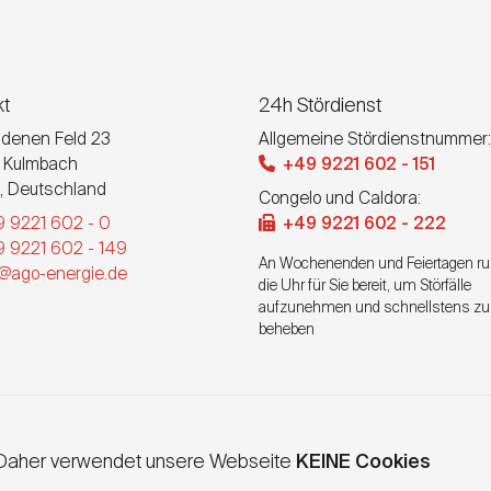
kt
24h Stördienst
denen Feld 23
Allgemeine Stördienstnummer:
Kulmbach
+49 9221 602 - 151
,
Deutschland
Congelo und Caldora:
 9221 602 - 0
+49 9221 602 - 222
 9221 602 - 149
An Wochenenden und Feiertagen r
o@ago-energie.de
die Uhr für Sie bereit, um Störfälle
aufzunehmen und schnellstens zu
beheben
. Daher verwendet unsere Webseite
KEINE Cookies