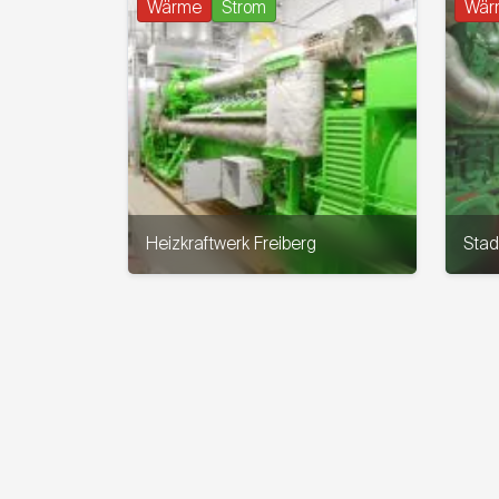
Wärme
Strom
Wär
Heizkraftwerk Freiberg
Stad