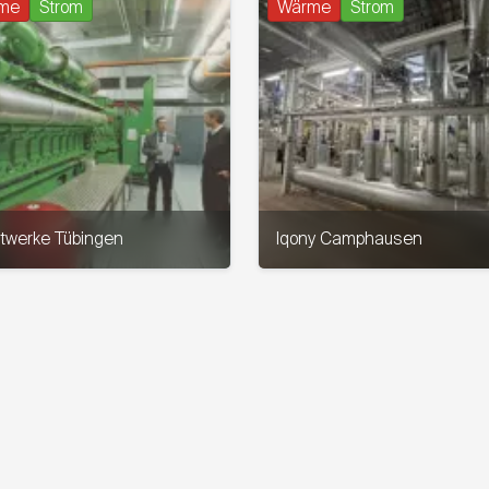
me
Strom
Wärme
Strom
twerke Tübingen
Iqony Camphausen