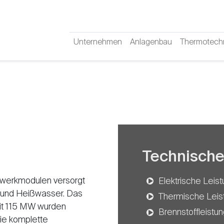
Unternehmen
Anlagenbau
Thermotech
Technische
ftwerkmodulen versorgt
Elektrische Leis
 und Heißwasser. Das
Thermische Leis
it 115 MW wurden
Brennstoffleistu
Die komplette