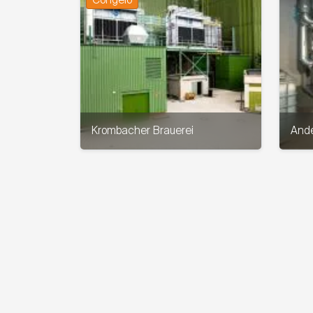
Congelo
Krombacher Brauerei
Ande