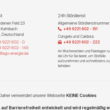
kt
24h Stördienst
denen Feld 23
Allgemeine Stördienstnummer:
Kulmbach
+49 9221 602 - 151
,
Deutschland
Congelo und Caldora:
 9221 602 - 0
+49 9221 602 - 222
 9221 602 - 149
An Wochenenden und Feiertagen r
o@ago-energie.de
die Uhr für Sie bereit, um Störfälle
aufzunehmen und schnellstens zu
beheben
. Daher verwendet unsere Webseite
KEINE Cookies
f Barrierefreiheit entwickelt und wird regelmäßig we