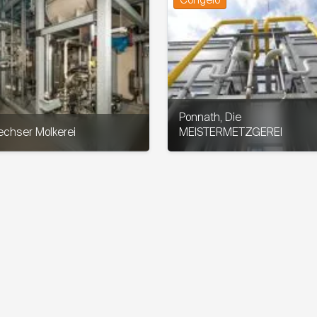
Congelo
Ponnath, Die
chser Molkerei
MEISTERMETZGEREI