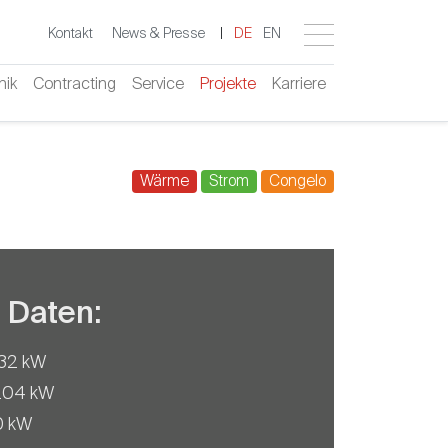
Kontakt
News & Presse
|
DE
EN
nik
Contracting
Service
Projekte
Karriere
Wärme
Strom
Congelo
 Daten:
 132 kW
 204 kW
20 kW