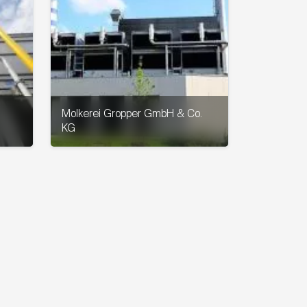
Molkerei Gropper GmbH & Co.
KG