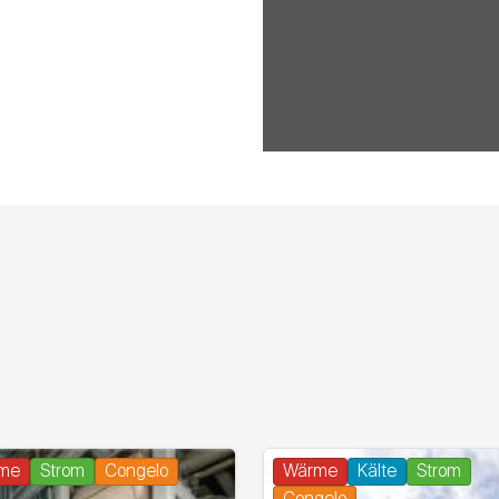
me
Strom
Congelo
Wärme
Kälte
Strom