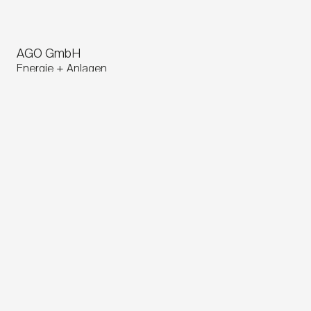
AGO GmbH
Energie + Anlagen
Ein Unternehmen der RheinEnergie
Intelligente Lösungen für die Energie von
morgen
Kontakt
Am Goldenen Feld 23
95326
Kulmbach
Bayern
,
Deutschland
+49 9221 602 - 0
+49 9221 602 - 149
info@ago-energie.de